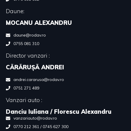
Daune:
MOCANU ALEXANDRU
daune@rodav.ro
0755 081 310
Director vanzari :
CĂRĂRUȘĂ ANDREI
andrei.cararusa@rodav.ro
0751 271 489
Vanzari auto :
Danciu Iuliana / Florescu Alexandru
vanzariauto@rodav.ro
0770 212 361 / 0745 627 300