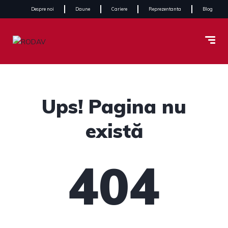
Despre noi
Daune
Cariere
Reprezentanta
Blog
Ups! Pagina nu
există
404