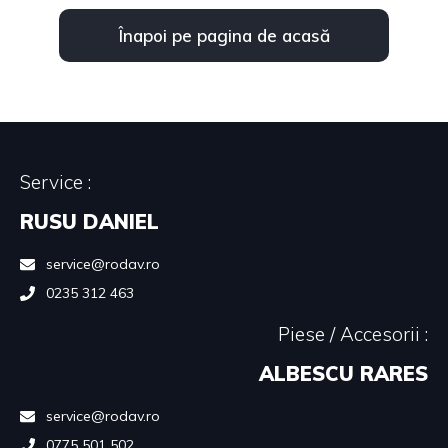
Înapoi pe pagina de acasă
Service :
RUSU DANIEL
service@rodav.ro
0235 312 463
Piese / Accesorii :
ALBESCU RARES
service@rodav.ro
0775 501 502