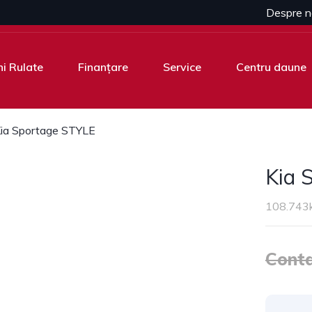
Despre n
i Rulate
Finanțare
Service
Centru daune
ia Sportage STYLE
Kia 
108.743
Conta