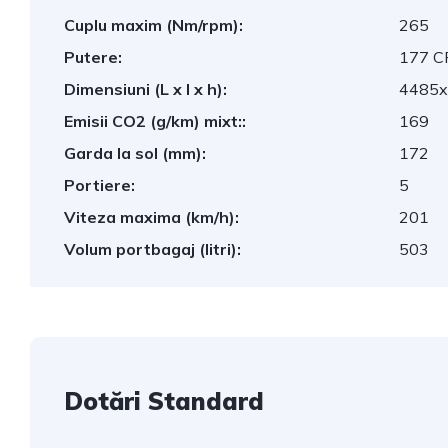
Cuplu maxim (Nm/rpm):
265
Putere:
177 C
Dimensiuni (L x l x h):
4485
Emisii CO2 (g/km) mixt::
169
Garda la sol (mm):
172
Portiere:
5
Viteza maxima (km/h):
201
Volum portbagaj (litri):
503
Dotări Standard