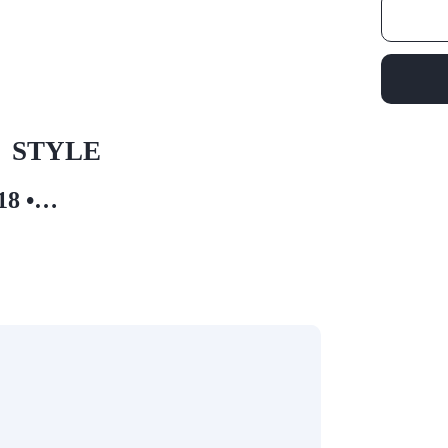
STYLE
018 •…