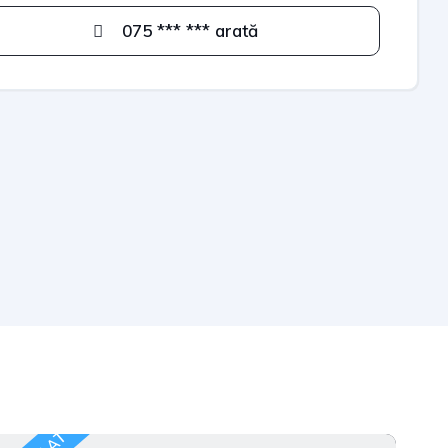
075 *** *** arată