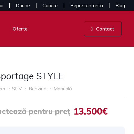
oi
Daune
Cariere
Reprezentanta
Blog
Oferte
Contact
Sportage STYLE
km
SUV
Benzină
Manuală
13.500€
ctează pentru preț