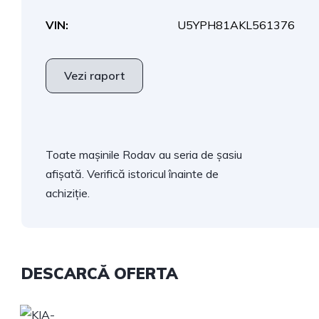
VIN:
U5YPH81AKL561376
Vezi raport
Toate mașinile Rodav au seria de șasiu
afișată. Verifică istoricul înainte de
achiziție.
DESCARCĂ OFERTA