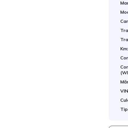
Mar
Mod
Car
Tra
Tra
Km
Com
Con
(W
Măr
VIN
Cul
Tip