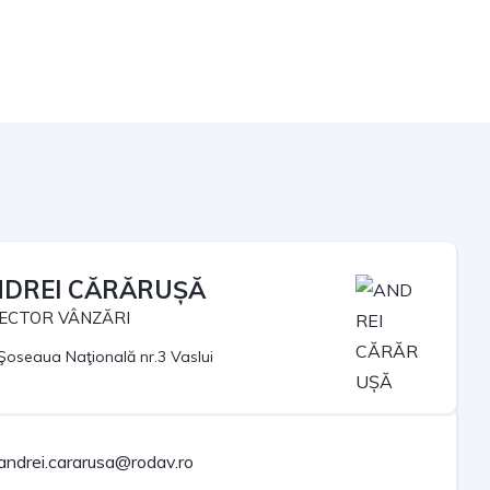
DREI CĂRĂRUȘĂ
ECTOR VÂNZĂRI
Şoseaua Naţională nr.3 Vaslui
andrei.cararusa@rodav.ro