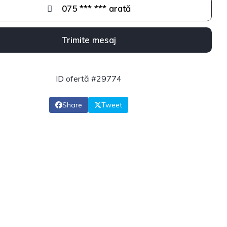
075 *** *** arată
Trimite mesaj
ID ofertă #29774
Share
Tweet