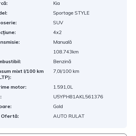
că:
Kia
el:
Sportage STYLE
oserie:
SUV
cțiune:
4x2
nsmisie:
Manuală
:
108.743km
bustibil:
Benzină
sum mixt l/100 km
7,0l/100 km
LTP):
ime motor:
1.591,0L
:
U5YPH81AKL561376
oare:
Gold
 Ofertă:
AUTO RULAT