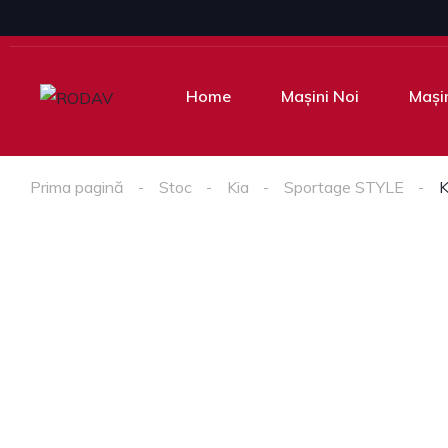
Home
Mașini Noi
Mașin
Prima pagină
Stoc
Kia
Sportage STYLE
K