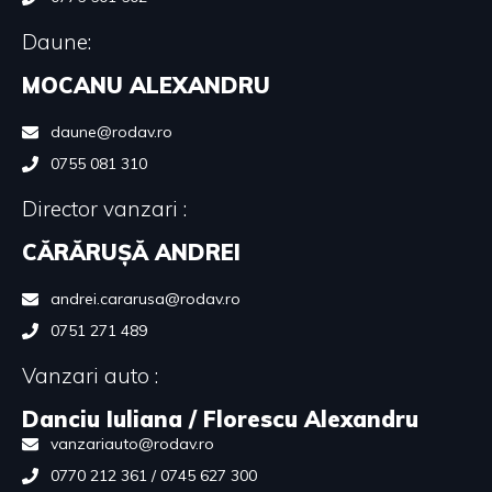
Daune:
MOCANU ALEXANDRU
daune@rodav.ro
0755 081 310
Director vanzari :
CĂRĂRUȘĂ ANDREI
andrei.cararusa@rodav.ro
0751 271 489
Vanzari auto :
Danciu Iuliana / Florescu Alexandru
vanzariauto@rodav.ro
0770 212 361 / 0745 627 300