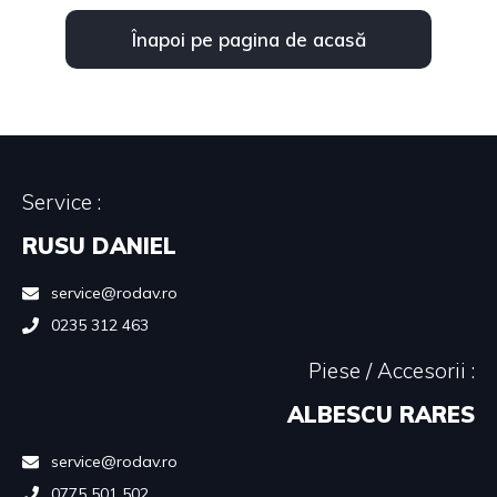
Înapoi pe pagina de acasă
Service :
RUSU DANIEL
service@rodav.ro
0235 312 463
Piese / Accesorii :
ALBESCU RARES
service@rodav.ro
0775 501 502