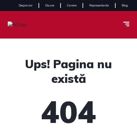
Despre noi
Daune
Cariere
Reprezentanta
Blog
Ups! Pagina nu
există
404